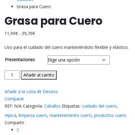
Grasa para Cuero
Grasa para Cuero
Rango
11,99
€
-
39,70
€
de
Uso para el cuidado del cuero manteniéndolo flexible y elástico.
precios:
desde
Presentaciones
11,99€
hasta
Grasa
Añadir al carrito
39,70€
para
Cuero
Añadir a la Lista de Deseos
cantidad
Comparar
REF:
N/A
Categoría:
Caballos
Etiquetas:
cuidado del cuero
,
Hipica
,
limpieza cuero
,
mantenimiento cuero
,
productos cuero
Compartir :