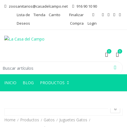
zoosanitarios@casadelcampo.net
916 90 10 90
Lista de
Tienda
Carrito
Finalizar
Deseos
Compra
Login
0
0
arch for:
0
0
INICIO
BLOG
PRODUCTOS
Home
Productos
Gatos
Juguetes Gatos