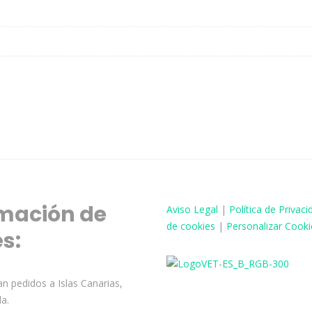
mación de
Aviso
Legal
|
Política de Privaci
de cookies
|
Personalizar Cooki
és:
n pedidos a Islas Canarias,
la.