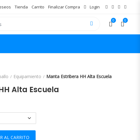
Deseos
Tienda
Carrito
Finalizar Compra
Login
0
0
ballo
Equipamiento
Manta Estribera HH Alta Escuela
HH Alta Escuela
 cantidad
R AL CARRITO