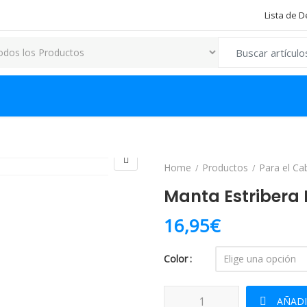
Lista de 
Search for:
Home
Productos
Para el Ca
Manta Estribera 
16,95
€
Color
Manta Estribera HH Alta Escuela
AÑADI