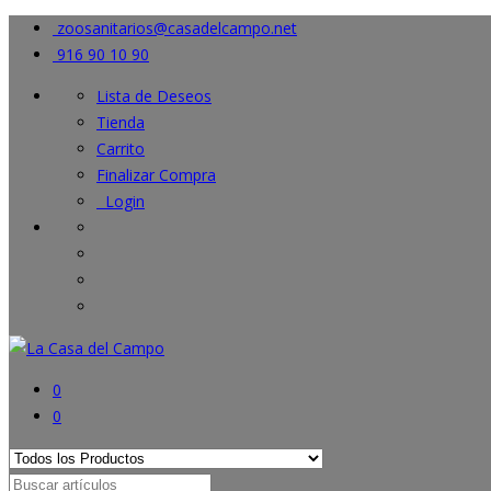
zoosanitarios@casadelcampo.net
916 90 10 90
Lista de Deseos
Tienda
Carrito
Finalizar Compra
Login
0
0
Search