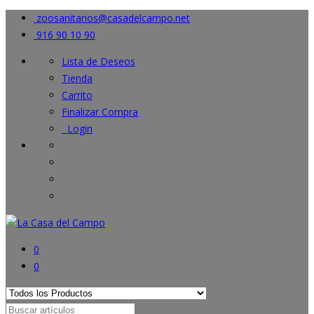
zoosanitarios@casadelcampo.net
916 90 10 90
Lista de Deseos
Tienda
Carrito
Finalizar Compra
Login
0
0
Search