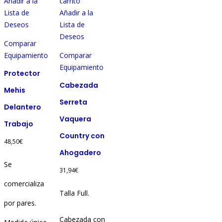
Este
Añadir a la
carrito
producto
Lista de
Añadir a la
tiene
Deseos
Lista de
múltiples
Deseos
Comparar
variantes.
Equipamiento
Comparar
Las
Equipamiento
opciones
Protector
se
Cabezada
Mehis
pueden
Serreta
Delantero
elegir
Vaquera
en
Trabajo
la
Country con
48,50
€
página
Ahogadero
de
Se
producto
31,94
€
comercializa
Talla Full.
por pares.
Cabezada con