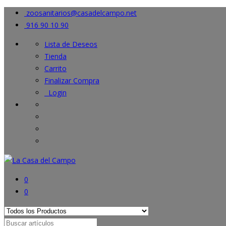
zoosanitarios@casadelcampo.net
916 90 10 90
Lista de Deseos
Tienda
Carrito
Finalizar Compra
Login
0
0
Search