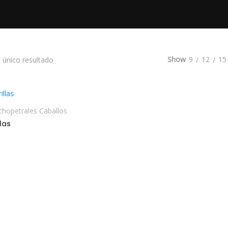
Show
9
12
15
 único resultado
ELECCIONAR OPCIONES
chopetrales Caballos
llas