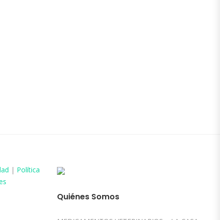
dad
|
Política
es
Quiénes Somos