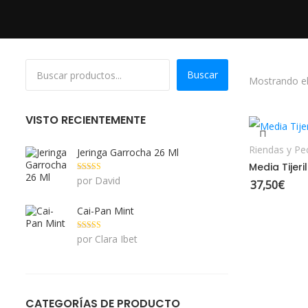
Buscar
Mostrando el
S
VISTO RECIENTEMENTE
Riendas y Pe
Jeringa Garrocha 26 Ml
Media Tijeri
Valorado con
por David
37,50
€
5
de 5
Cai-Pan Mint
Valorado con
por Clara Ibet
5
de 5
CATEGORÍAS DE PRODUCTO