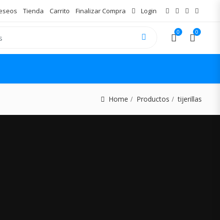
Deseos
Tienda
Carrito
Finalizar Compra
Login
0
0
Home
Productos
tijerillas