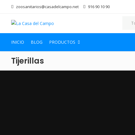
zoosanitarios@casadelcampo.net
916 90 10 90
INICIO
BLOG
PRODUCTOS
Tijerillas