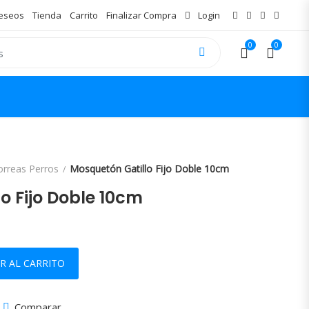
Deseos
Tienda
Carrito
Finalizar Compra
Login
0
0
orreas Perros
Mosquetón Gatillo Fijo Doble 10cm
o Fijo Doble 10cm
0cm cantidad
R AL CARRITO
Comparar