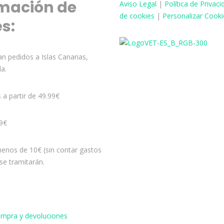
mación de
Aviso
Legal
|
Política de Privaci
de cookies
|
Personalizar Cooki
és:
n pedidos a Islas Canarias,
la.
s a partir de 49.99€
99€
enos de 10€ (sin contar gastos
se tramitarán.
compra y devoluciones