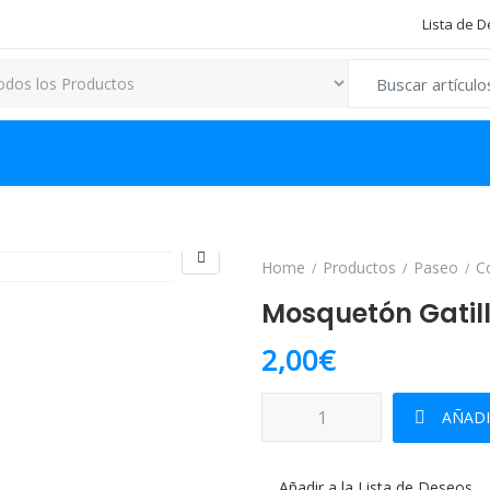
Lista de 
Search for:
Home
Productos
Paseo
C
Mosquetón Gatill
2,00
€
Mosquetón Gatillo Fijo Doble 1
AÑADI
Añadir a la Lista de Deseos