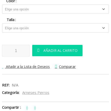
Color
Talla
Petral Estampado Puntos cantidad
AÑADIR AL CARRITO
Comparar
Añadir a la Lista de Deseos
REF:
N/A
Categoría:
Arneses Perros
Compartir :