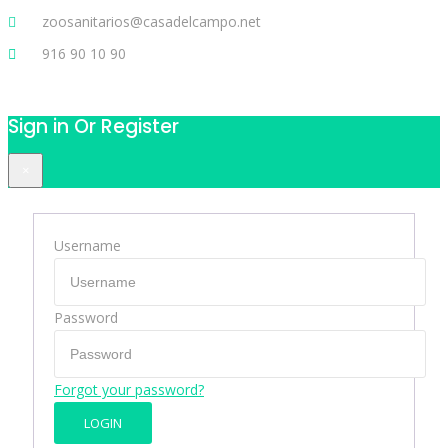
zoosanitarios@casadelcampo.net
916 90 10 90
Sign in Or Register
×
Username
Password
Forgot your password?