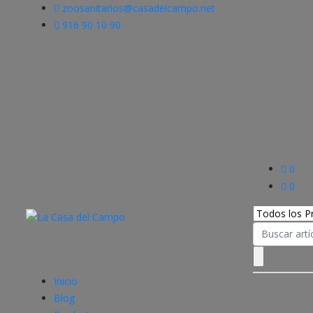
zoosanitarios@casadelcampo.net
916 90 10 90
0
0
Search
for:
Inicio
Blog