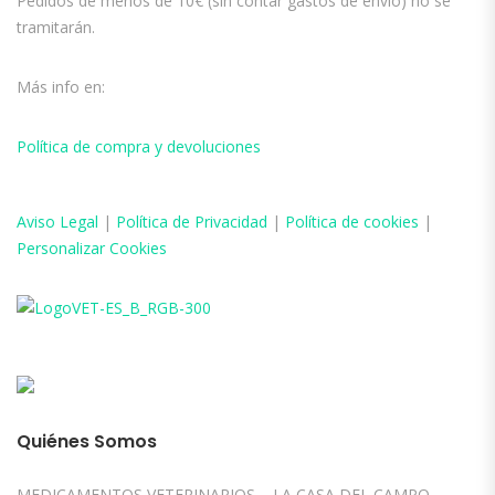
Pedidos de menos de 10€ (sin contar gastos de envío) no se
tramitarán.
Más info en:
Política de compra y devoluciones
Aviso
Legal
|
Política de Privacidad
|
Política de cookies
|
Personalizar Cookies
Quiénes Somos
MEDICAMENTOS VETERINARIOS – LA CASA DEL CAMPO –