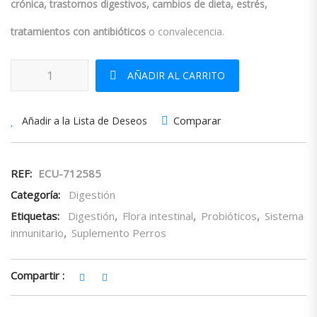
crónica, trastornos digestivos, cambios de dieta, estrés,
tratamientos con antibióticos
o convalecencia.
Procanicare Plus 30 g cantidad
AÑADIR AL CARRITO
Comparar
Añadir a la Lista de Deseos
REF:
ECU-712585
Categoría:
Digestión
Etiquetas:
Digestión
,
Flora intestinal
,
Probióticos
,
Sistema
inmunitario
,
Suplemento Perros
Compartir :