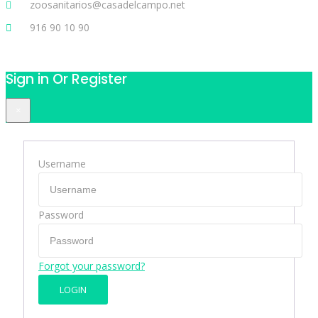
zoosanitarios@casadelcampo.net
916 90 10 90
Sign in Or Register
×
Username
Password
Forgot your password?