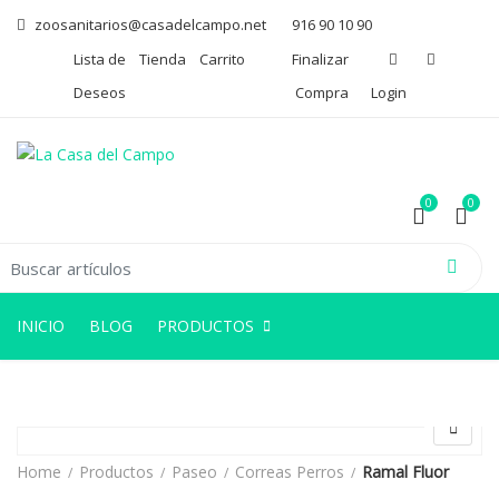
zoosanitarios@casadelcampo.net
916 90 10 90
Lista de
Tienda
Carrito
Finalizar
Deseos
Compra
Login
0
0
arch for:
0
0
INICIO
BLOG
PRODUCTOS
Home
Productos
Paseo
Correas Perros
Ramal Fluor