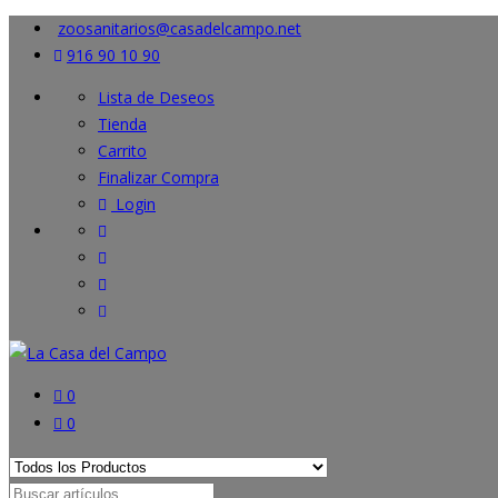
zoosanitarios@casadelcampo.net
916 90 10 90
Lista de Deseos
Tienda
Carrito
Finalizar Compra
Login
0
0
Search