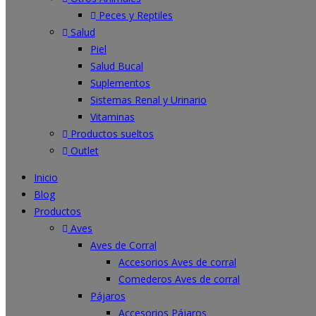
Peces y Reptiles
Salud
Piel
Salud Bucal
Suplementos
Sistemas Renal y Urinario
Vitaminas
Productos sueltos
Outlet
Inicio
Blog
Productos
Aves
Aves de Corral
Accesorios Aves de corral
Comederos Aves de corral
Pájaros
Accesorios Pájaros