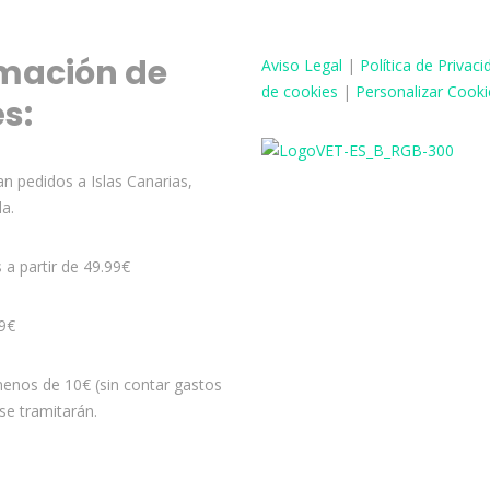
mación de
Aviso
Legal
|
Política de Privaci
de cookies
|
Personalizar Cooki
és:
n pedidos a Islas Canarias,
la.
s a partir de 49.99€
99€
enos de 10€ (sin contar gastos
se tramitarán.