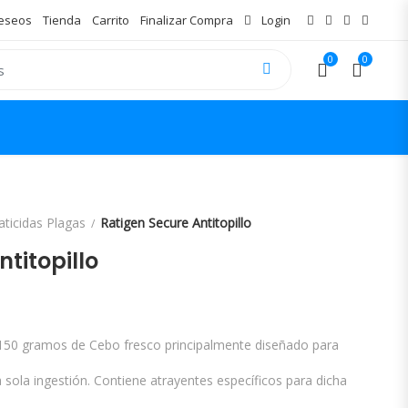
Deseos
Tienda
Carrito
Finalizar Compra
Login
0
0
aticidas Plagas
Ratigen Secure Antitopillo
titopillo
150 gramos de Cebo fresco principalmente diseñado para
a sola ingestión. Contiene atrayentes específicos para dicha