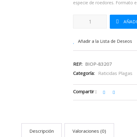
especie de roedores. Formato es
Ratigen Secure Antitopillo canti
AÑADI
Añadir a la Lista de Deseos
REF:
BIOP-83207
Categoría:
Raticidas Plagas
Compartir :
Descripción
Valoraciones (0)