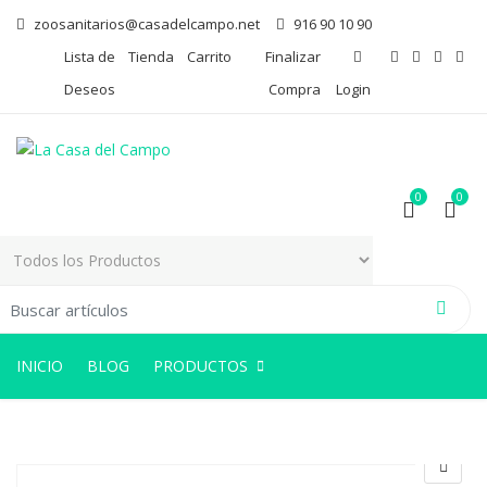
zoosanitarios@casadelcampo.net
916 90 10 90
Lista de
Tienda
Carrito
Finalizar
Deseos
Compra
Login
0
0
arch for:
0
0
INICIO
BLOG
PRODUCTOS