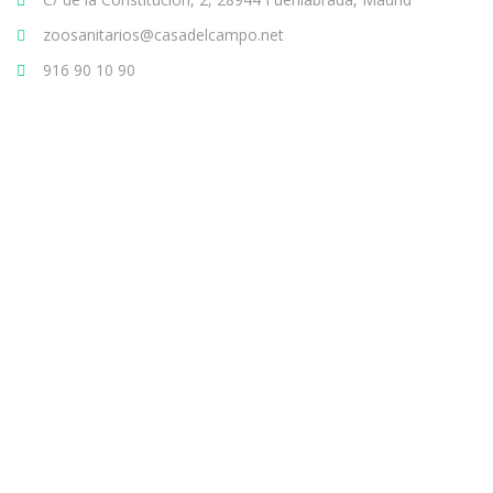
zoosanitarios@casadelcampo.net
916 90 10 90