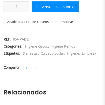
Toallitas húmedas para los ojos cantidad
AÑADIR AL CARRITO
Comparar
Añadir a la Lista de Deseos
REF:
ICA-PAD2
Categories:
Higiene Gatos
,
Higiene Perros
Etiquetas:
Bienestar
,
Cuidado ocular
,
Higiene
,
Limpieza
Compartir :
Relacionados