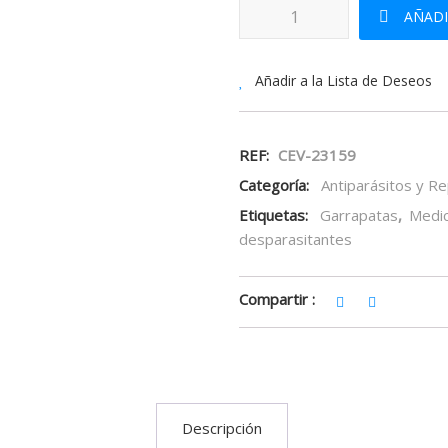
VECTRA 3D SOLUCION SPOT-ON 
AÑADI
Añadir a la Lista de Deseos
REF:
CEV-23159
Categoría:
Antiparásitos y R
Etiquetas:
Garrapatas
,
Medi
desparasitantes
Compartir :
Descripción