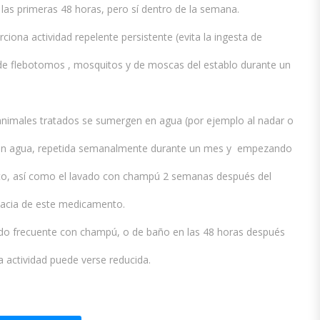
las primeras 48 horas, pero sí dentro de la semana.
iona actividad repelente persistente (evita la ingesta de
 de flebotomos , mosquitos y de moscas del establo durante un
animales tratados se sumergen en agua (por ejemplo al nadar o
n en agua, repetida semanalmente durante un mes y empezando
to, así como el lavado con champú 2 semanas después del
icacia de este medicamento.
ado frecuente con champú, o de baño en las 48 horas después
la actividad puede verse reducida.