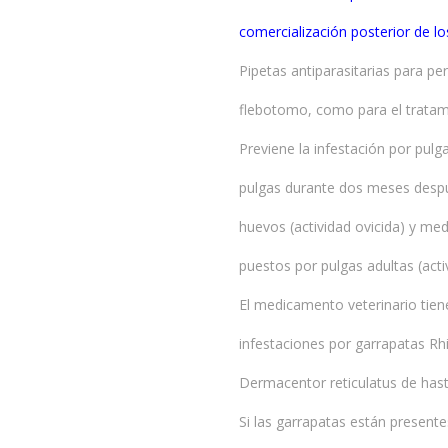
comercialización posterior de l
Pipetas antiparasitarias para p
flebotomo, como para el tratami
Previene la infestación por pulg
pulgas durante dos meses después
huevos (actividad ovicida) y medi
puestos por pulgas adultas (activ
El medicamento veterinario tiene
infestaciones por garrapatas Rh
Dermacentor reticulatus de has
Si las garrapatas están present