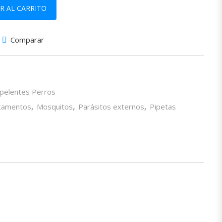
PARA PERROS DE 10 A 25 kg cantidad
R AL CARRITO
Comparar
epelentes Perros
camentos
,
Mosquitos
,
Parásitos externos
,
Pipetas