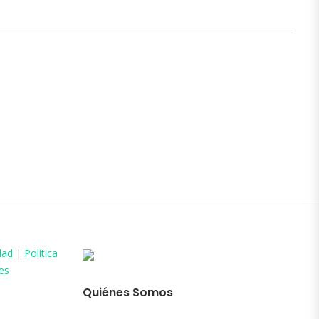
dad
|
Política
es
Quiénes Somos