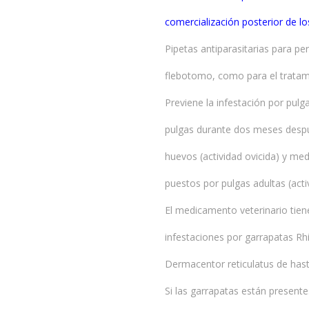
comercialización posterior de l
Pipetas antiparasitarias para p
flebotomo, como para el tratami
Previene la infestación por pulg
pulgas durante dos meses después
huevos (actividad ovicida) y medi
puestos por pulgas adultas (activ
El medicamento veterinario tiene
infestaciones por garrapatas Rh
Dermacentor reticulatus de has
Si las garrapatas están present