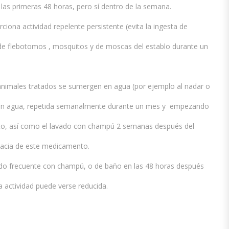
las primeras 48 horas, pero sí dentro de la semana.
iona actividad repelente persistente (evita la ingesta de
 de flebotomos , mosquitos y de moscas del establo durante un
animales tratados se sumergen en agua (por ejemplo al nadar o
n en agua, repetida semanalmente durante un mes y empezando
to, así como el lavado con champú 2 semanas después del
icacia de este medicamento.
ado frecuente con champú, o de baño en las 48 horas después
la actividad puede verse reducida.