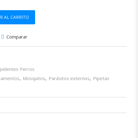
PARA PERROS DE 25 A 40 kg cantidad
R AL CARRITO
Comparar
epelentes Perros
camentos
,
Mosquitos
,
Parásitos externos
,
Pipetas