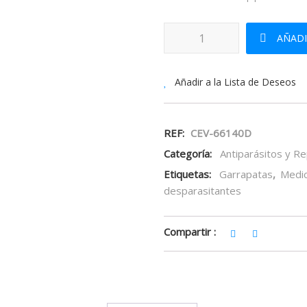
VECTRA 3D SOLUCION SPOT-ON 
AÑADI
Añadir a la Lista de Deseos
REF:
CEV-66140D
Categoría:
Antiparásitos y R
Etiquetas:
Garrapatas
,
Medi
desparasitantes
Compartir :