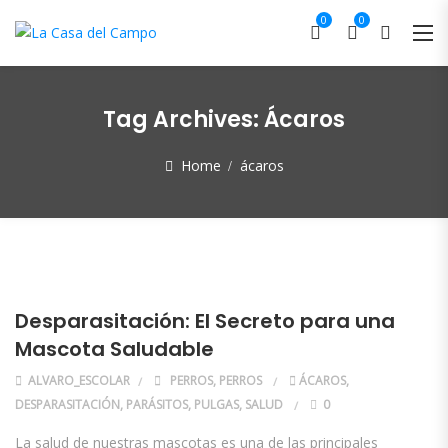
0
0
Tag Archives:
Ácaros
Home
ácaros
Desparasitación: El Secreto para una
Mascota Saludable
ALVARO_ESCOLAR
PERROS
,
PERROS
ÁCAROS
,
DESPARASITACIÓN
,
PARÁSITOS
,
PULGAS
,
SALUD
0
La salud de nuestras mascotas es una de las principales