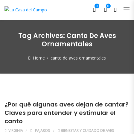
0
0
Tag Archives:
Canto De Aves
Ornamentales
Home
canto de aves ornamentales
¿Por qué algunas aves dejan de cantar?
Claves para entender y estimular el
canto
VIRGINIA
PAJAROS
BIENESTAR Y CUIDADO DE AVES