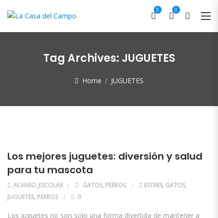
0
0
Tag Archives:
JUGUETES
Home
JUGUETES
Los mejores juguetes: diversión y salud
para tu mascota
ALVARO_ESCOLAR
GATOS
,
PERROS
ESTRES
,
GATOS
,
JUGUETES
,
PERROS
0
Los juguetes no son solo una forma divertida de mantener a