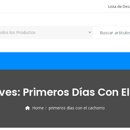
Lista de De
Search for:
ives:
Primeros Días Con E
Home
primeros días con el cachorro