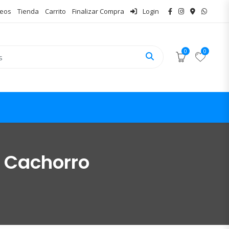
seos
Tienda
Carrito
Finalizar Compra
Login
0
0
l Cachorro