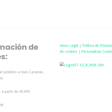
mación de
Aviso
Legal
|
Política de Privaci
de cookies
|
Personalizar Cooki
és:
n pedidos a Islas Canarias,
la.
s a partir de 49.99€
99€