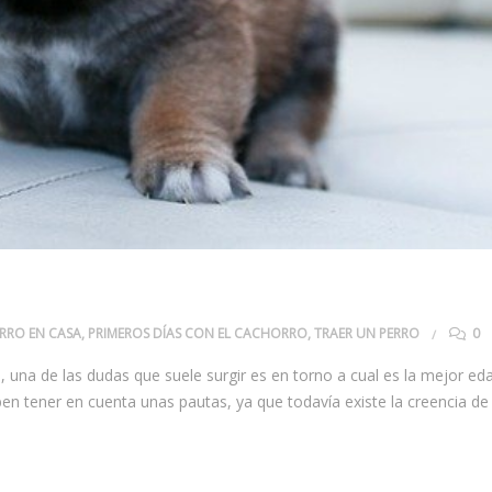
RRO EN CASA
,
PRIMEROS DÍAS CON EL CACHORRO
,
TRAER UN PERRO
0
, una de las dudas que suele surgir es en torno a cual es la mejor ed
eben tener en cuenta unas pautas, ya que todavía existe la creencia de