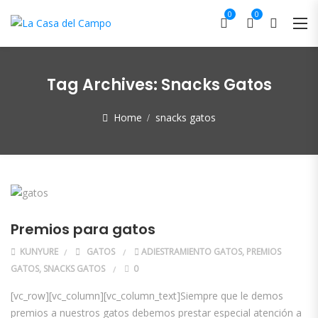
0
0
Tag Archives:
Snacks Gatos
Home
snacks gatos
Premios para gatos
KUNYURE
GATOS
ADIESTRAMIENTO GATOS
,
PREMIOS
GATOS
,
SNACKS GATOS
0
[vc_row][vc_column][vc_column_text]Siempre que le demos
premios a nuestros gatos debemos prestar especial atención a