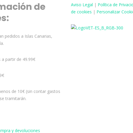
mación de
Aviso
Legal
|
Política de Privaci
de cookies
|
Personalizar Cooki
és:
n pedidos a Islas Canarias,
la.
s a partir de 49.99€
99€
enos de 10€ (sin contar gastos
se tramitarán.
compra y devoluciones