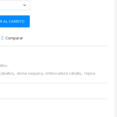
 con Pasadores cantidad
R AL CARRITO
Comparar
llos
caballos
,
doma vaquera
,
embocadura caballo
,
Hipica