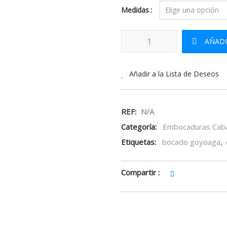
Medidas
Bocado Sefton Goyoaga Puente
AÑADI
Añadir a la Lista de Deseos
REF:
N/A
Categoría:
Embocaduras Caba
Etiquetas:
bocado goyoaga
,
Compartir :