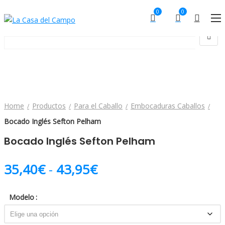
0
0
Home
Productos
Para el Caballo
Embocaduras Caballos
Bocado Inglés Sefton Pelham
Bocado Inglés Sefton Pelham
Rango de precios: de
35,40
€
-
43,95
€
Modelo