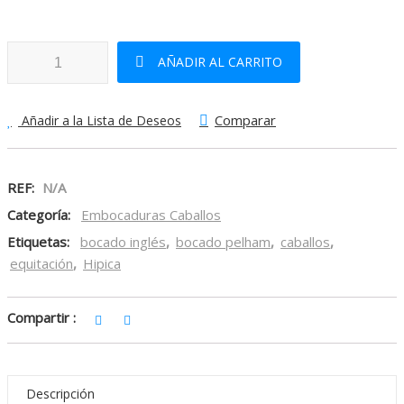
Bocado Inglés Sefton Pelham cantidad
AÑADIR AL CARRITO
Comparar
Añadir a la Lista de Deseos
REF:
N/A
Categoría:
Embocaduras Caballos
Etiquetas:
bocado inglés
,
bocado pelham
,
caballos
,
equitación
,
Hipica
Compartir :
Descripción