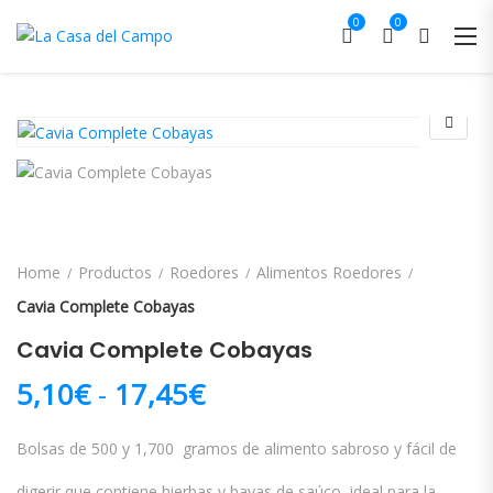
0
0
Home
Productos
Roedores
Alimentos Roedores
Cavia Complete Cobayas
Cavia Complete Cobayas
Rango de precios: des
5,10
€
-
17,45
€
Bolsas de 500 y 1,700 gramos de alimento sabroso y fácil de
digerir que contiene hierbas y bayas de saúco, ideal para la