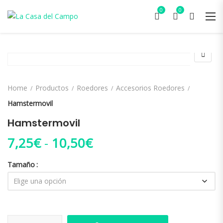
0
0
Home
Productos
Roedores
Accesorios Roedores
Hamstermovil
Hamstermovil
Rango de precios: des
7,25
€
-
10,50
€
Tamaño
Hamstermovil cantidad