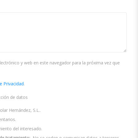
ectrónico y web en este navegador para la próxima vez que
de Privacidad
.
cción de datos
ar Hernández, S.L..
ntarios.
ento del interesado.
de tratamiento:
No se ceden o comunican datos a terceros