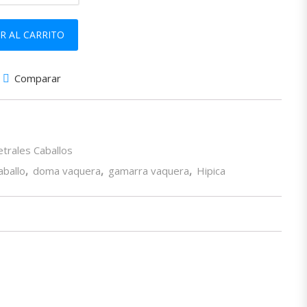
d
R AL CARRITO
Comparar
trales Caballos
aballo
,
doma vaquera
,
gamarra vaquera
,
Hipica