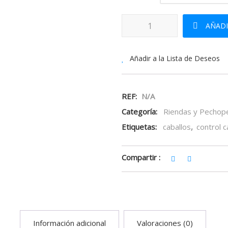
Gamarra Vaquera Suhis cantida
AÑADI
Añadir a la Lista de Deseos
REF:
N/A
Categoría:
Riendas y Pechope
Etiquetas:
caballos
,
control c
Compartir :
Información adicional
Valoraciones (0)