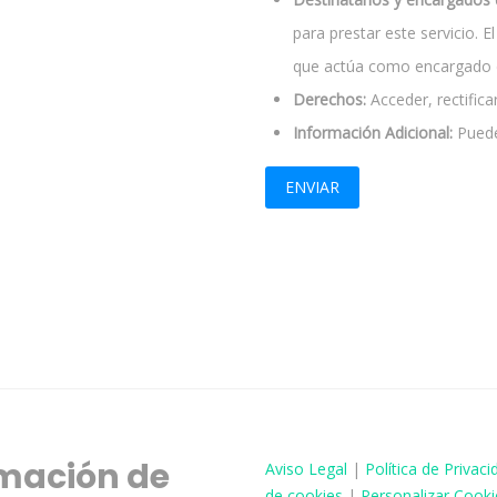
para prestar este servicio. 
que actúa como encargado d
Derechos:
Acceder, rectificar
Información Adicional:
Puede
mación de
Aviso
Legal
|
Política de Privaci
de cookies
|
Personalizar Cooki