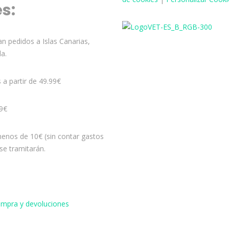
és:
n pedidos a Islas Canarias,
la.
s a partir de 49.99€
99€
enos de 10€ (sin contar gastos
se tramitarán.
compra y devoluciones