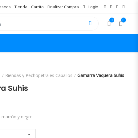
Deseos
Tienda
Carrito
Finalizar Compra
Login
0
0
s
Riendas y Pechopetrales Caballos
Gamarra Vaquera Suhis
a Suhis
, marrón y negro.