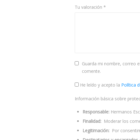
Tu valoración
*
Guarda mi nombre, correo el
comente.
He leído y acepto la
Política 
Información básica sobre prote
Responsable:
Hermanos Escol
Finalidad:
Moderar los come
Legitimación:
Por consentimi
Destinatarios y encargados 