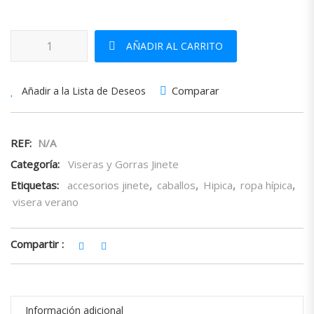
Visera Verano marrón/azul/rojo cantidad
AÑADIR AL CARRITO
Comparar
Añadir a la Lista de Deseos
REF:
N/A
Categoría:
Viseras y Gorras Jinete
Etiquetas:
accesorios jinete
,
caballos
,
Hipica
,
ropa hípica
,
visera verano
Compartir :
Información adicional