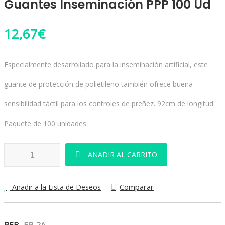
Guantes Inseminación PPP 100 Ud
12,67
€
Especialmente desarrollado para la inseminación artificial, este
guante de protección de polietileno también ofrece buena
sensibilidad táctil para los controles de preñez. 92cm de longitud.
Paquete de 100 unidades.
Guantes Inseminación PPP 100 Ud cantidad
AÑADIR AL CARRITO
Comparar
Añadir a la Lista de Deseos
REF:
EP-2A