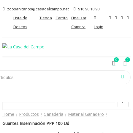
zoosanitarios@casadelcampo.net
916 90 10 90
Lista de
Tienda
Carrito
Finalizar
Deseos
Compra
Login
0
0
0
0
INICIO
BLOG
PRODUCTOS
Home
Productos
Ganadería
Material Ganadero
Guantes Inseminación PPP 100 Ud