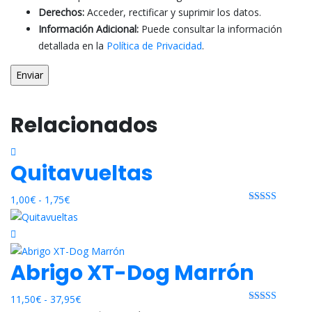
Derechos:
Acceder, rectificar y suprimir los datos.
Información Adicional:
Puede consultar la información
detallada en la
Política de Privacidad
.
Relacionados
Quitavueltas
Rango
1,00
€
-
1,75
€
Rated 0 out
de
of 5
precios:
desde
Abrigo XT-Dog Marrón
1,00€
hasta
Rango
1,75€
11,50
€
-
37,95
€
Rated 0 out