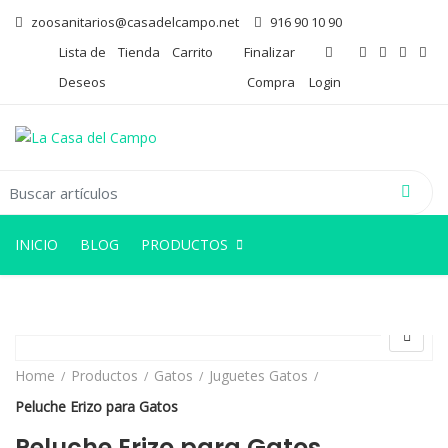
zoosanitarios@casadelcampo.net
916 90 10 90
Lista de
Tienda
Carrito
Finalizar
Deseos
Compra
Login
arch for:
INICIO
BLOG
PRODUCTOS
Home
Productos
Gatos
Juguetes Gatos
Peluche Erizo para Gatos
Peluche Erizo para Gatos