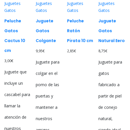
Juguetes
Juguetes
Juguetes
Juguetes
Gatos
Gatos
Gatos
Gatos
Peluche
Juguete
Peluche
Juguete
Gatos
Gatos
Ratón
Gatos
Cactus 10
Colgante
Pirata 10 cm
Natural Eero
cm
9,95
€
2,85
€
8,75
€
3,00
€
Juguete para
Juguete para
Juguete que
colgar en el
gatos
incluye un
pomo de las
fabricado a
cascabel para
puertas y
partir de piel
llamar la
mantener a
de conejo
atención de
nuestros
natural,
nuestros
amigos
siendo ideal