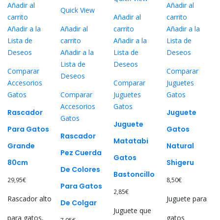
Añadir al
Añadir al
Quick View
carrito
Añadir al
carrito
Añadir a la
Añadir al
carrito
Añadir a la
Lista de
carrito
Añadir a la
Lista de
Deseos
Añadir a la
Lista de
Deseos
Lista de
Deseos
Comparar
Comparar
Deseos
Accesorios
Comparar
Juguetes
Gatos
Comparar
Juguetes
Gatos
Accesorios
Gatos
Rascador
Juguete
Gatos
Juguete
Para Gatos
Gatos
Rascador
Matatabi
Grande
Natural
Pez Cuerda
Gatos
80cm
Shigeru
De Colores
Bastoncillo
29,95
€
8,50
€
Para Gatos
2,85
€
Rascador alto
Juguete para
De Colgar
Juguete que
para gatos,
gatos