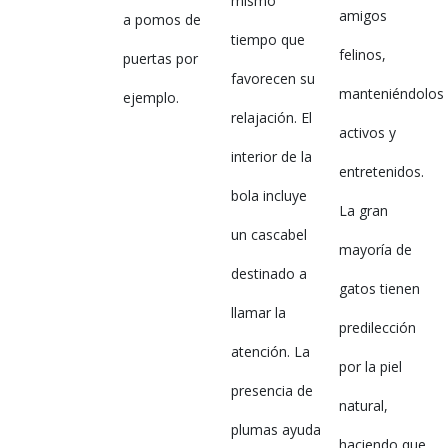
mismo
amigos
a pomos de
tiempo que
felinos,
puertas por
favorecen su
manteniéndolos
ejemplo.
relajación. El
activos y
interior de la
entretenidos.
bola incluye
La gran
un cascabel
mayoría de
destinado a
gatos tienen
llamar la
predilección
atención. La
por la piel
presencia de
natural,
plumas ayuda
haciendo que