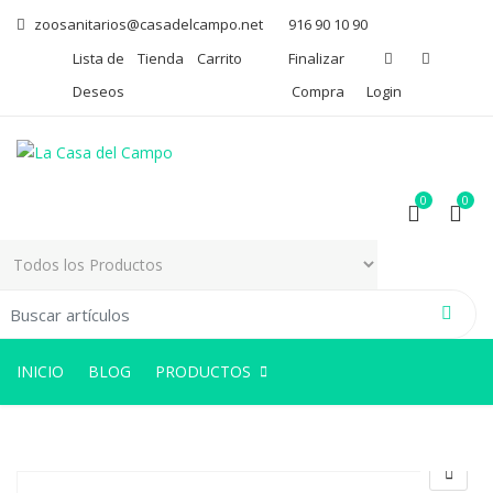
zoosanitarios@casadelcampo.net
916 90 10 90
Lista de
Tienda
Carrito
Finalizar
Deseos
Compra
Login
0
0
arch for:
0
0
INICIO
BLOG
PRODUCTOS