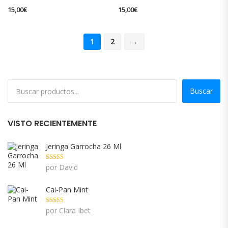
15,00
€
15,00
€
1
2
→
Buscar
VISTO RECIENTEMENTE
Jeringa Garrocha 26 Ml
Valorado con
por David
5
de 5
Cai-Pan Mint
Valorado con
por Clara Ibet
5
de 5