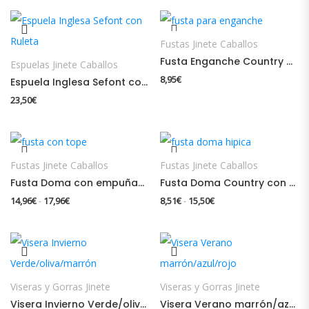
Fustas Jinete Caballos
Fusta Enganche Country Negro
Espuelas Jinete Caballos
8,95
€
Espuela Inglesa Sefont con Ruleta
23,50
€
Fustas Jinete Caballos
Fustas Jinete Caballos
Fusta Doma con empuñadura con tope
Fusta Doma Country con empuñadura sin tope
Rango de precios: desde 14,96€ hasta 17,96€
Rango de precios: desd
14,96
€
17,96
€
8,51
€
15,50
€
-
-
Viseras y Gorras Jinete
Viseras y Gorras Jinete
Visera Invierno Verde/oliva/marrón
Visera Verano marrón/azul/rojo