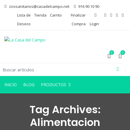
zoosanitarios@casadelcampo.net
916 90 10 90
Lista de
Tienda
Carrito
Finalizar
Deseos
Compra
Login
0
0
arch for:
0
0
INICIO
BLOG
PRODUCTOS
Tag Archives:
Alimentacion