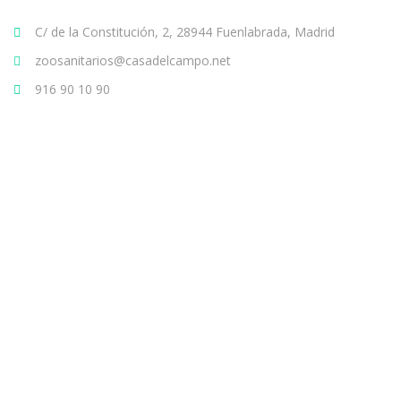
C/ de la Constitución, 2, 28944 Fuenlabrada, Madrid
zoosanitarios@casadelcampo.net
916 90 10 90