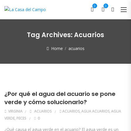
0
0
Tag Archives:
Acuarios
Home
acuarios
¿Por qué el agua del acuario se pone
verde y cómo solucionarlo?
VIRGINIA
ACUARIOS
ACUARIOS
,
AGUA ACUARIOS
,
AGUA
VERDE
,
PECES
0
¿Qué causa el agua verde en el acuario? El agua verde es un