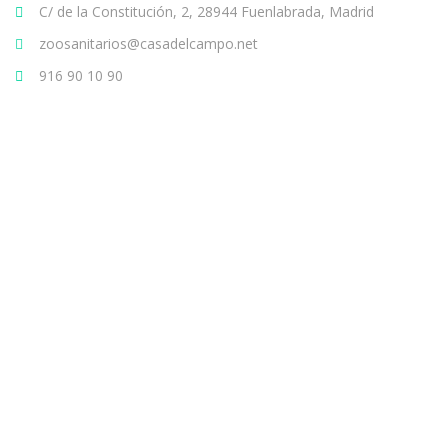
C/ de la Constitución, 2, 28944 Fuenlabrada, Madrid
zoosanitarios@casadelcampo.net
916 90 10 90