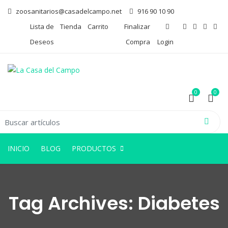
zoosanitarios@casadelcampo.net
916 90 10 90
Lista de
Tienda
Carrito
Finalizar
Deseos
Compra
Login
0
0
arch for:
0
0
INICIO
BLOG
PRODUCTOS
Tag Archives:
Diabetes