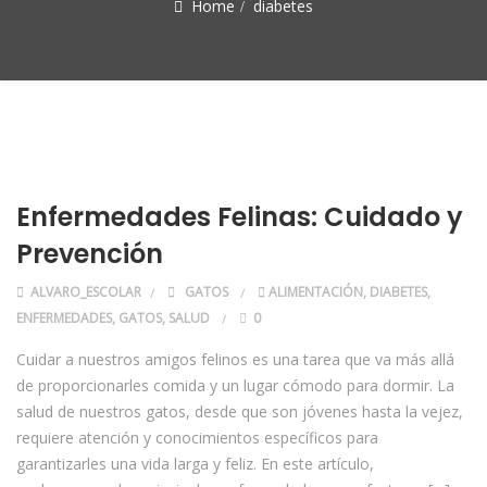
Home
diabetes
Enfermedades Felinas: Cuidado y
Prevención
ALVARO_ESCOLAR
GATOS
ALIMENTACIÓN
,
DIABETES
,
ENFERMEDADES
,
GATOS
,
SALUD
0
Cuidar a nuestros amigos felinos es una tarea que va más allá
de proporcionarles comida y un lugar cómodo para dormir. La
salud de nuestros gatos, desde que son jóvenes hasta la vejez,
requiere atención y conocimientos específicos para
garantizarles una vida larga y feliz. En este artículo,