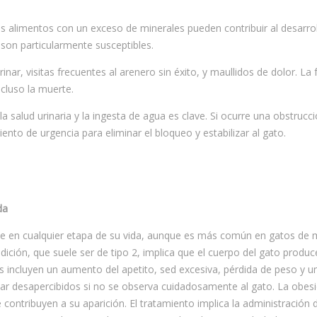
 los alimentos con un exceso de minerales pueden contribuir al desarro
 son particularmente susceptibles.
nar, visitas frecuentes al arenero sin éxito, y maullidos de dolor. La 
cluso la muerte.
a salud urinaria y la ingesta de agua es clave. Si ocurre una obstrucc
ento de urgencia para eliminar el bloqueo y estabilizar al gato.
da
e en cualquier etapa de su vida, aunque es más común en gatos de
ción, que suele ser de tipo 2, implica que el cuerpo del gato produce
mas incluyen un aumento del apetito, sed excesiva, pérdida de peso y 
ar desapercibidos si no se observa cuidadosamente al gato. La obesi
contribuyen a su aparición. El tratamiento implica la administración d