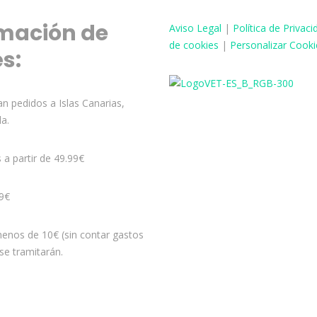
mación de
Aviso
Legal
|
Política de Privaci
de cookies
|
Personalizar Cooki
és:
n pedidos a Islas Canarias,
la.
s a partir de 49.99€
99€
enos de 10€ (sin contar gastos
se tramitarán.