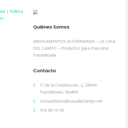
dad
|
Política
es
Quiénes Somos
MEDICAMENTOS VETERINARIOS – LA CASA
DEL CAMPO – Productos para mascotas
Fuenlabrada
Contacto
C/ de la Constitución, 2, 28944
Fuenlabrada, Madrid
zoosanitarios@casadelcampo.net
916 90 10 90