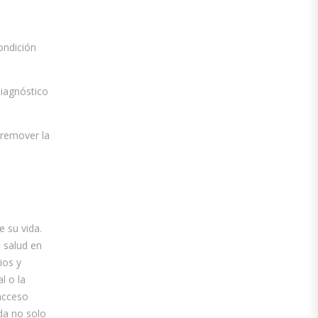
ondición
diagnóstico
 remover la
 su vida.
 salud en
ios y
l o la
acceso
ada no solo