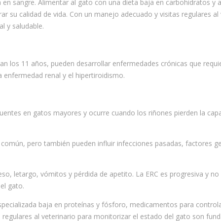
sa en sangre. Alimentar al gato con una dieta baja en carbohidratos y a
r su calidad de vida. Con un manejo adecuado y visitas regulares al v
l y saludable.
n los 11 años, pueden desarrollar enfermedades crónicas que requi
enfermedad renal y el hipertiroidismo.
uentes en gatos mayores y ocurre cuando los riñones pierden la cap
 común, pero también pueden influir infecciones pasadas, factores g
eso, letargo, vómitos y pérdida de apetito. La ERC es progresiva y n
el gato.
especializada baja en proteínas y fósforo, medicamentos para controla
s regulares al veterinario para monitorizar el estado del gato son fun