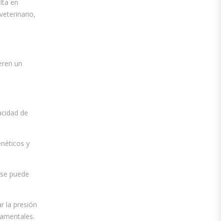
lta en
eterinario,
eren un
acidad de
enéticos y
o se puede
r la presión
damentales.