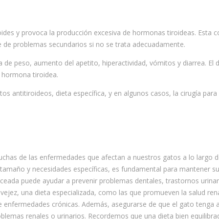
roides y provoca la producción excesiva de hormonas tiroideas. Esta c
rie de problemas secundarios si no se trata adecuadamente.
 de peso, aumento del apetito, hiperactividad, vómitos y diarrea. El 
e hormona tiroidea.
s antitiroideos, dieta específica, y en algunos casos, la cirugía para
uchas de las enfermedades que afectan a nuestros gatos a lo largo de
 tamaño y necesidades específicas, es fundamental para mantener su
ceada puede ayudar a prevenir problemas dentales, trastornos urinar
vejez, una dieta especializada, como las que promueven la salud rena
 de enfermedades crónicas. Además, asegurarse de que el gato tenga 
problemas renales o urinarios. Recordemos que una dieta bien equilibr