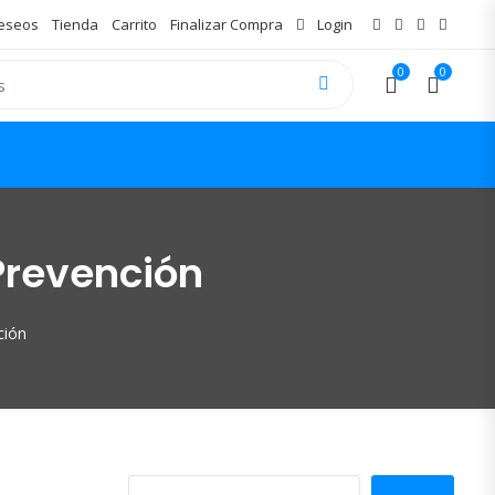
Deseos
Tienda
Carrito
Finalizar Compra
Login
0
0
Prevención
ción