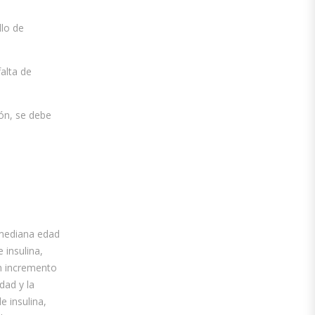
llo de
falta de
ión, se debe
 mediana edad
 insulina,
un incremento
dad y la
e insulina,