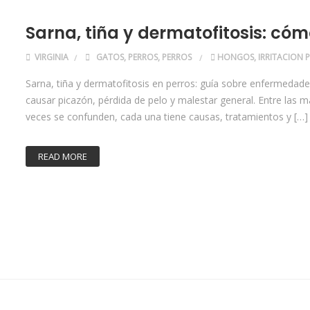
Sarna, tiña y dermatofitosis: cóm
VIRGINIA
GATOS
,
PERROS
,
PERROS
HONGOS
,
IRRITACION P
Sarna, tiña y dermatofitosis en perros: guía sobre enfermedad
causar picazón, pérdida de pelo y malestar general. Entre las 
veces se confunden, cada una tiene causas, tratamientos y […]
READ MORE