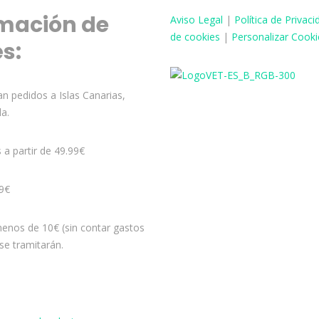
mación de
Aviso
Legal
|
Política de Privaci
de cookies
|
Personalizar Cooki
és:
n pedidos a Islas Canarias,
la.
s a partir de 49.99€
99€
enos de 10€ (sin contar gastos
se tramitarán.