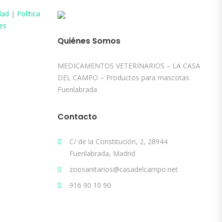
dad
|
Política
es
Quiénes Somos
MEDICAMENTOS VETERINARIOS – LA CASA
DEL CAMPO – Productos para mascotas
Fuenlabrada
Contacto
C/ de la Constitución, 2, 28944
Fuenlabrada, Madrid
zoosanitarios@casadelcampo.net
916 90 10 90