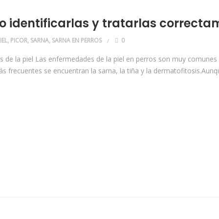
o identificarlas y tratarlas correct
IEL
,
PICOR
,
SARNA
,
SARNA EN PERROS
0
es de la piel Las enfermedades de la piel en perros son muy comunes
más frecuentes se encuentran la sarna, la tiña y la dermatofitosis.Au