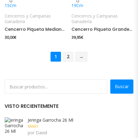
Cencerros y Campanas
Cencerros y Campanas
Ganadería
Ganadería
Cencerro Piqueta Mediana 15Cm
Cencerro Piqueta Grande 19Cm
30,00
€
39,95
€
1
2
→
Buscar
VISTO RECIENTEMENTE
Jeringa Garrocha 26 Ml
Valorado con
por David
5
de 5