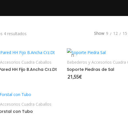
Ordenado por los últimos
Show
9
12
15
s 4 resultados
AÑADIR AL CARRITO
AÑADIR AL CARRITO
Accesorios Cuadra Caballos
Bebederos y Accesorios Cuadra 
Pared HH Fijo B.Ancha Crz.Dt
Soporte Piedras de Sal
21,55
€
AÑADIR AL CARRITO
Accesorios Cuadra Caballos
orstal con Tubo