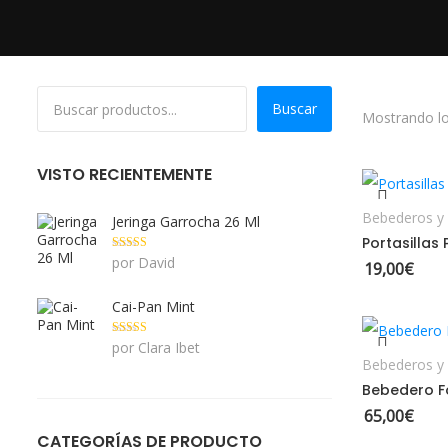
Buscar
Mostrando lo
VISTO RECIENTEMENTE
Bebederos y 
Jeringa Garrocha 26 Ml
Portasillas 
Valorado con
por David
19,00
€
5
de 5
Cai-Pan Mint
Valorado con
por Clara Ibet
5
de 5
Bebederos y 
Bebedero F
65,00
€
CATEGORÍAS DE PRODUCTO