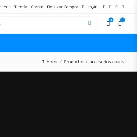
Deseos
Tienda
Carrito
Finalizar Compra
Login
0
0
Home
Productos
accesorios cuadra