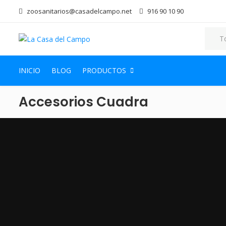
zoosanitarios@casadelcampo.net
916 90 10 90
INICIO
BLOG
PRODUCTOS
Accesorios Cuadra