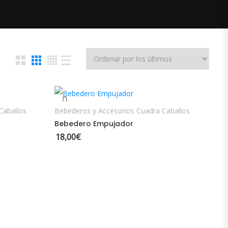
AÑADIR AL CARRITO
Caballos
Bebederos y Accesorios Cuadra Caballos
Bebedero Empujador
18,00
€