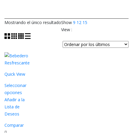
Mostrando el único resultado
Show
9
12
15
View :
Quick View
Seleccionar
opciones
Este
Añadir a la
producto
Lista de
tiene
Deseos
múltiples
Comparar
variantes.