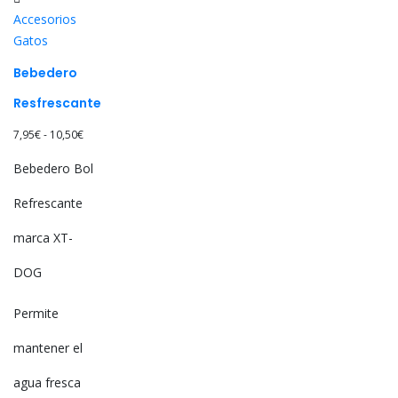
Las
Accesorios
opciones
Gatos
se
pueden
Bebedero
elegir
Resfrescante
en
la
Rango
7,95
€
-
10,50
€
página
de
Bebedero Bol
de
precios:
producto
desde
Refrescante
7,95€
marca XT-
hasta
10,50€
DOG
Permite
mantener el
agua fresca