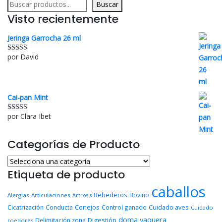
Buscar
Visto recientemente
Jeringa Garrocha 26 ml
por David
Valorado con
5
de 5
Cai-pan Mint
por Clara Ibet
Valorado con
5
de 5
Categorías de Producto
Etiqueta de producto
caballos
Bebederos
Bovino
Alergias
Articulaciones
Artrosis
Conejos
Cuidado aves
Cicatrización
Conducta
Control ganado
Cuidado
doma vaquera
Digestión
Delimitación zona
roedores