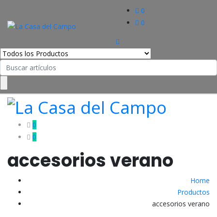
0
0
Search
for:
0
0
accesorios verano
Home
Productos
accesorios verano