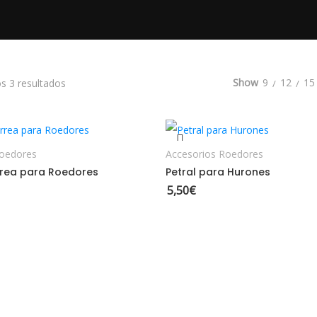
Ordenado por los últimos
Show
9
12
15
s 3 resultados
ELECCIONAR OPCIONES
AÑADIR AL CARRITO
Roedores
Accesorios Roedores
rrea para Roedores
Petral para Hurones
5,50
€