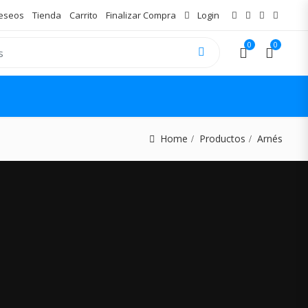
Deseos
Tienda
Carrito
Finalizar Compra
Login
0
0
Home
Productos
Arnés