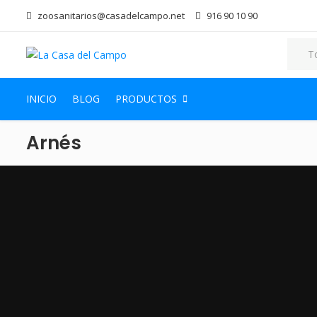
zoosanitarios@casadelcampo.net
916 90 10 90
INICIO
BLOG
PRODUCTOS
Arnés