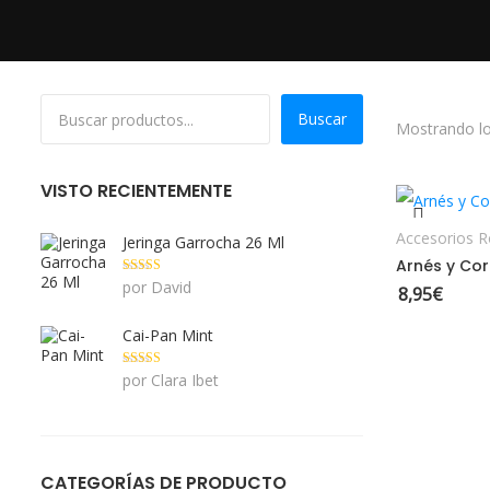
Buscar
Mostrando lo
S
VISTO RECIENTEMENTE
Accesorios 
Jeringa Garrocha 26 Ml
Arnés y Co
Valorado con
por David
8,95
€
5
de 5
Cai-Pan Mint
Valorado con
por Clara Ibet
5
de 5
CATEGORÍAS DE PRODUCTO