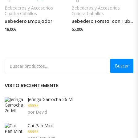
Bebederos y Accesorios
Bebederos y Accesorios
Cuadra Caballos
Cuadra Caballos
Bebedero Empujador
Bebedero Forstal con Tubo
18,00
€
65,00
€
Buscar
VISTO RECIENTEMENTE
Jeringa Garrocha 26 Ml
Valorado con
por David
5
de 5
Cai-Pan Mint
Valorado con