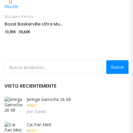
Bozales Perros
Bozal Baskerville Ultra Muzzle
Rango de precios: desde 13,95€ hasta 36,60€
13,95
€
36,60
€
-
Buscar
VISTO RECIENTEMENTE
Jeringa Garrocha 26 Ml
Valorado con
por David
5
de 5
Cai-Pan Mint