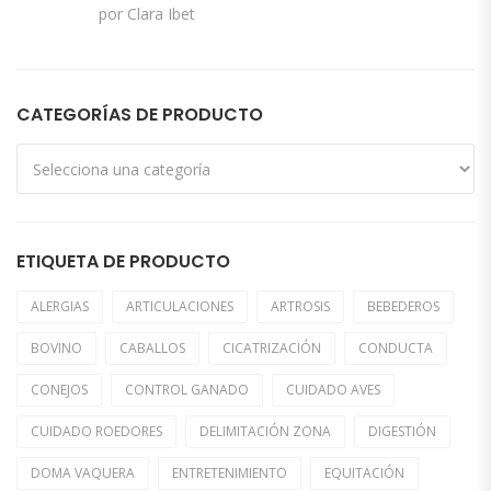
Valorado con
por Clara Ibet
5
de 5
CATEGORÍAS DE PRODUCTO
ETIQUETA DE PRODUCTO
ALERGIAS
ARTICULACIONES
ARTROSIS
BEBEDEROS
BOVINO
CABALLOS
CICATRIZACIÓN
CONDUCTA
CONEJOS
CONTROL GANADO
CUIDADO AVES
CUIDADO ROEDORES
DELIMITACIÓN ZONA
DIGESTIÓN
DOMA VAQUERA
ENTRETENIMIENTO
EQUITACIÓN