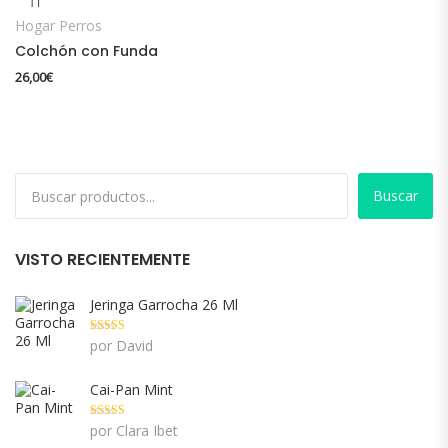
Hogar Perros
Colchón con Funda
26,00
€
Buscar
VISTO RECIENTEMENTE
Jeringa Garrocha 26 Ml
Valorado con
por David
5
de 5
Cai-Pan Mint
Valorado con
por Clara Ibet
5
de 5