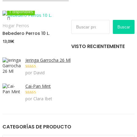
1 disponibles
1 disponibles
Hogar Perros
Buscar
Bebedero Perros 10 L.
13,09
€
VISTO RECIENTEMENTE
Jeringa Garrocha 26 Ml
Valorado con
por David
5
de 5
Cai-Pan Mint
Valorado con
por Clara Ibet
5
de 5
CATEGORÍAS DE PRODUCTO