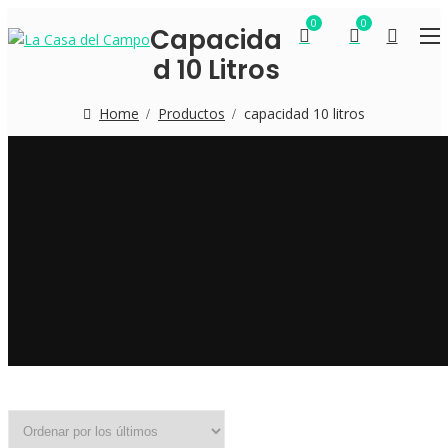
0
0
Capacida
D 10 Litros
Home
Productos
capacidad 10 litros